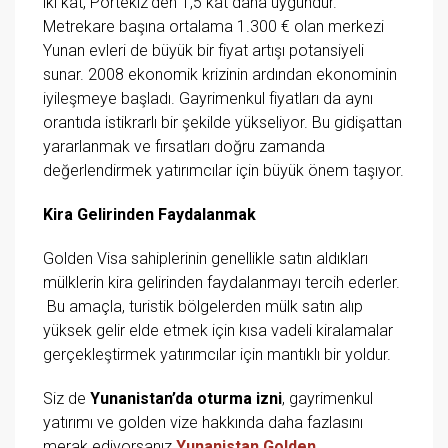
iki kat, Portekiz’den 1,5 kat daha uygundur.
Metrekare başına ortalama 1.300 € olan merkezi
Yunan evleri de büyük bir fiyat artışı potansiyeli
sunar. 2008 ekonomik krizinin ardından ekonominin
iyileşmeye başladı. Gayrimenkul fiyatları da aynı
orantıda istikrarlı bir şekilde yükseliyor. Bu gidişattan
yararlanmak ve fırsatları doğru zamanda
değerlendirmek yatırımcılar için büyük önem taşıyor.
Kira Gelirinden Faydalanmak
Golden Visa sahiplerinin genellikle satın aldıkları
mülklerin kira gelirinden faydalanmayı tercih ederler.
Bu amaçla, turistik bölgelerden mülk satın alıp
yüksek gelir elde etmek için kısa vadeli kiralamalar
gerçekleştirmek yatırımcılar için mantıklı bir yoldur.
Siz de
Yunanistan’da oturma izni
, gayrimenkul
yatırımı ve golden vize hakkında daha fazlasını
merak ediyorsanız
Yunanistan Golden