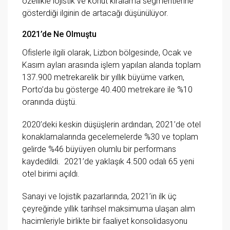
özellikle lojistik ve konut kiralama segmentlerine
gösterdiği ilginin de artacağı düşünülüyor.
2021’de Ne Olmuştu
Ofislerle ilgili olarak, Lizbon bölgesinde, Ocak ve
Kasım ayları arasında işlem yapılan alanda toplam
137.900 metrekarelik bir yıllık büyüme varken,
Porto’da bu gösterge 40.400 metrekare ile %10
oranında düştü.
2020’deki keskin düşüşlerin ardından, 2021’de otel
konaklamalarında gecelemelerde %30 ve toplam
gelirde %46 büyüyen olumlu bir performans
kaydedildi. 2021’de yaklaşık 4.500 odalı 65 yeni
otel birimi açıldı.
Sanayi ve lojistik pazarlarında, 2021’in ilk üç
çeyreğinde yıllık tarihsel maksimuma ulaşan alım
hacimleriyle birlikte bir faaliyet konsolidasyonu