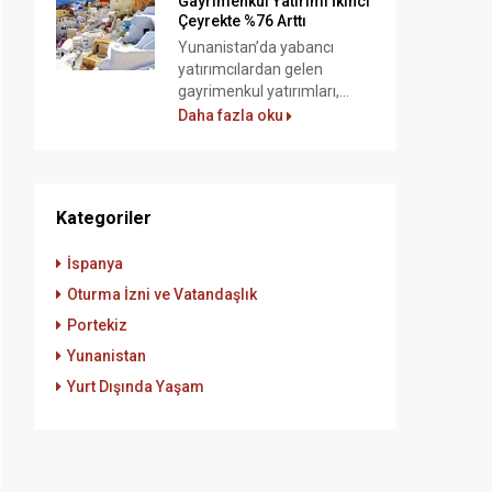
Gayrimenkul Yatırımı İkinci
Çeyrekte %76 Arttı
Yunanistan’da yabancı
yatırımcılardan gelen
gayrimenkul yatırımları,...
Daha fazla oku
Kategoriler
İspanya
Oturma İzni ve Vatandaşlık
Portekiz
Yunanistan
Yurt Dışında Yaşam