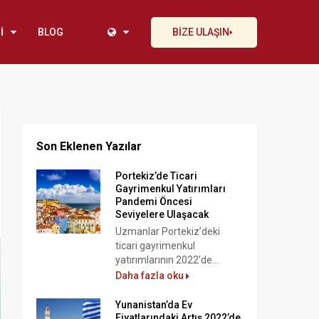
İ
BLOG
BİZE ULAŞIN
Son Eklenen Yazılar
Portekiz’de Ticari
Gayrimenkul Yatırımları
Pandemi Öncesi
Seviyelere Ulaşacak
Uzmanlar Portekiz’deki
ticari gayrimenkul
yatırımlarının 2022’de...
Daha fazla oku
Yunanistan’da Ev
Fiyatlarındaki Artış 2022’de