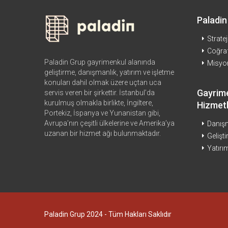
Paladin
Stratej
Coğraf
Paladin Grup gayrimenkul alanında
Misyo
geliştirme, danışmanlık, yatırım ve işletme
konuları dahil olmak üzere uçtan uca
Gayrim
servis veren bir şirkettir. İstanbul’da
kurulmuş olmakla birlikte, İngiltere,
Hizmetl
Portekiz, İspanya ve Yunanistan gibi,
Avrupa’nın çeşitli ülkelerine ve Amerika’ya
Danış
uzanan bir hizmet ağı bulunmaktadır.
Gelişt
Yatırı
Paladin Grup 2024 - Tüm Hakları Saklıdır