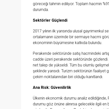
göreceği tahmin ediliyor. Toplam hacmin %91’
durumda.
Sektörler Güçlendi
2017 yılının ilk yarısında ulusal gayrimenkul s
ortalamanın üzerinde bir sermaye hacmi görül
ekonominin büyümesine katkıda bulundu.
Perakende sektöründe satış hacmindeki artış y
cadde üzeri perakende sektöründe gözlendi. Şi
net talep de yükseldi. Tüm bu olumlu gelişmel
şeklinde yansıdı. Turizm sektörünün faaliyet gö
çekim noktalarından biri olduğu kanıtlandı.
Ana Risk: Güvenilirlik
Ülkenin ekonomik durumu analiz edildiğinde,
durumu göz önüne alınırsa gelecekle ilgili en 