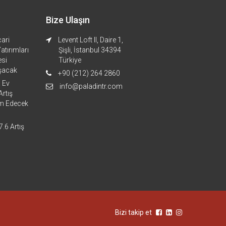
Bize Ulaşın
cari
Levent Loft II, Daire 1,
tırımları
Şişli, İstanbul 34394
si
Türkiye
aşacak
+90 (212) 264 2860
 Ev
info@paladintr.com
Artış
m Edecek
7.6 Artış
Bizi takip et