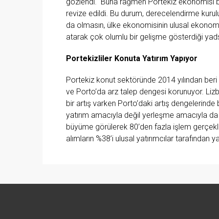
gözlendi. Buna rağmen Portekiz ekonomisi b
revize edildi. Bu durum, derecelendirme kuruluşl
da olmasın, ülke ekonomisinin ulusal ekonomi
atarak çok olumlu bir gelişme gösterdiği yad
Portekizliler Konuta Yatırım Yapıyor
Portekiz konut sektöründe 2014 yılından beri 
ve Porto’da arz talep dengesi korunuyor. Lizb
bir artış varken Porto’daki artış dengelerinde
yatırım amacıyla değil yerleşme amacıyla da
büyüme görülerek 80’den fazla işlem gerçekleş
alımların %38’i ulusal yatırımcılar tarafından ya