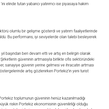
ini elinde tutan yabancı yatırımcı ise piyasaya hakim
ektörü olumlu bir gelişme gösterdi ve yatırım faaliyetlerinde
dü. Bu performans, iyi seviyelerde olan talebi besleyerek
ıl başından beri devam etti ve artış en belirgin olarak
rketlerin güveninin artmasıyla birlikte ofis sektöründeki
er, sanayiye güvenin yerine gelmesi ve ihracatın artması
stergelerinde artış gözlenirken Portekiz’in yeni turist
 Portekiz toplumunun güveninin henüz kazanılmadığı
büyük riskin Portekiz ekonomisinin güvenilirliği olduğu