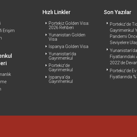
Hızlı Linkler
Son Yazılar
i
Portekiz Golden Visa:
Portekiz’de Ti
2026 Rehberi
Gayrimenkul Ya
i Erişim
Yunanistan Golden
Pandemi Önce
n
Visa
Seviyelere Ul
İspanya Golden Visa
Yunanistan’da
Yunanistan’da
enkul
Fiyatlarındaki 
Gayrimenkul
eri
2022’de Deva
Portekiz’de
Gayrimenkul
Portekiz’de Ev
manlık
Fiyatlarında %
İspanya’da
Gayrimenkul
irme
m