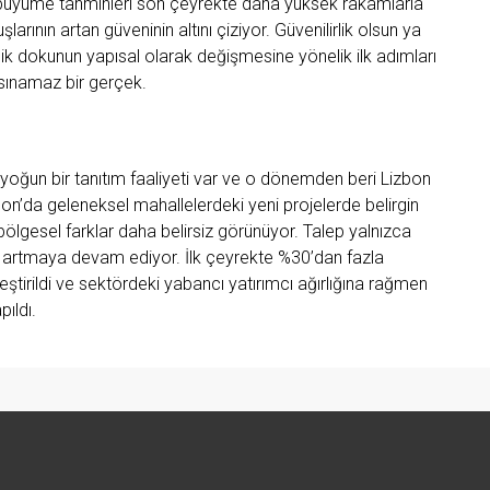
üyüme tahminleri son çeyrekte daha yüksek rakamlarla
arının artan güveninin altını çiziyor. Güvenilirlik olsun ya
k dokunun yapısal olarak değişmesine yönelik ilk adımları
sınamaz bir gerçek.
yoğun bir tanıtım faaliyeti var ve o dönemden beri Lizbon
on’da geleneksel mahallelerdeki yeni projelerde belirgin
 bölgesel farklar daha belirsiz görünüyor. Talep yalnızca
 artmaya devam ediyor. İlk çeyrekte %30’dan fazla
tirildi ve sektördeki yabancı yatırımcı ağırlığına rağmen
pıldı.