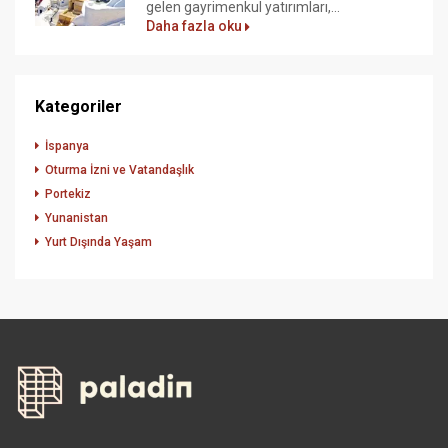
gelen gayrimenkul yatırımları,...
Daha fazla oku
Kategoriler
İspanya
Oturma İzni ve Vatandaşlık
Portekiz
Yunanistan
Yurt Dışında Yaşam