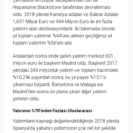
çıkmasının en büyük sebeplerinden biri de
Hispania’nın Blackstone tarafından devralınması
oldu. 2018 yılında Kanarya adaları ve Balear Adaları
1,631 Milyar Euro ve 944 Milyon Euro ile en fazla
yatırımı alan destinasyonlardı. İki takımada önceki
yıl toplam yatırımın %44’ünü alırken geçtiğimiz yıl
toplam yatırımın %56’sını aldı.
Adalardan sonra önde gelen yatırım merkezi 601
milyon euro ile başkent Madrid oldu. Başkent 2017
yılındaki 349 milyonluk yatırım ve toplam hacimdeki
%10,2’lik payından sonra, bu yıl payını %13,1’e
çıkarmayı başardı. Barselona ve Malaga ise
Madrid’den sonra ön plana çıkan diğer yatırım
şehirleri oldu.
Yatırımın %70’inden Fazlası Uluslararası
Yatırımların kaynağı değerlendirildiğinde 2018 yılında
İspanya’da yabancı yatırımcının çok net bir şekilde