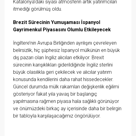
Katalonya’daki siyasi atmosferin artık yatırımcıları
itmediği görülmüş oldu.
Brezit Sürecinin Yumuşaması İspanyol
Gayrimenkul Piyasasını Olumlu Etkileyecek
İngiltere’nin Avrupa Birliğinden ayrılışını çevreleyen
belirsizlik, hiç şüphesiz İspanyol mülkünün en büyük
dış pazarı olan İngiliz alıcıları etkiliyor. Brexit
sürecinin karışıklıkları giderildiğinde İngiliz sterlini
büyük olasılıkla geri çekilecek ve alıcılar yatırım
konusunda kendilerini daha rahat hissedecekler.
Güncel durumda mülk rakamları değişkenlik eğilimi
gösteriyor fakat yıla yavaş bir başlangıç
yapılmasına rağmen piyasa hala sağlıklı görünüyor
ve önümüzdeki birkaç ay içerisinde daha bir belirgin
bir tabloyla karşılaşacağımız öngörülüyor.