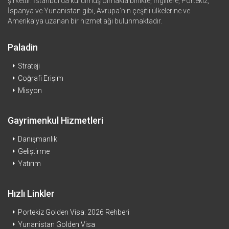
şirkettir. İstanbul’da kurulmuş olmakla birlikte, İngiltere, Portekiz,
İspanya ve Yunanistan gibi, Avrupa’nın çeşitli ülkelerine ve
Amerika’ya uzanan bir hizmet ağı bulunmaktadır.
Paladin
Strateji
Coğrafi Erişim
Misyon
Gayrimenkul Hizmetleri
Danışmanlık
Geliştirme
Yatırım
Hızlı Linkler
Portekiz Golden Visa: 2026 Rehberi
Yunanistan Golden Visa