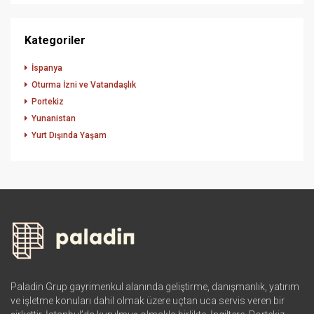
Kategoriler
İspanya
Oturma İzni ve Vatandaşlık
Portekiz
Yunanistan
Yurt Dışında Yaşam
Paladin Grup gayrimenkul alanında geliştirme, danışmanlık, yatırım
ve işletme konuları dahil olmak üzere uçtan uca servis veren bir