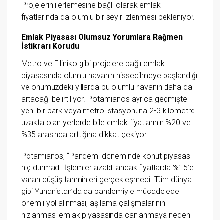
Projelerin ilerlemesine bağlı olarak emlak
fiyatlarında da olumlu bir seyir izlenmesi bekleniyor.
Emlak Piyasası Olumsuz Yorumlara Rağmen
İstikrarı Korudu
Metro ve Elliniko gibi projelere bağlı emlak
piyasasında olumlu havanın hissedilmeye başlandığı
ve önümüzdeki yıllarda bu olumlu havanın daha da
artacağı belirtiliyor. Potamianos ayrıca geçmişte
yeni bir park veya metro istasyonuna 2-3 kilometre
uzakta olan yerlerde bile emlak fiyatlarının %20 ve
%35 arasında arttığına dikkat çekiyor.
Potamianos, “Pandemi döneminde konut piyasası
hiç durmadı. İşlemler azaldı ancak fiyatlarda %15’e
varan düşüş tahminleri gerçekleşmedi. Tüm dünya
gibi Yunanistan’da da pandemiyle mücadelede
önemli yol alınması, aşılama çalışmalarının
hızlanması emlak piyasasında canlanmaya neden