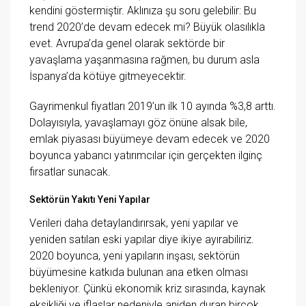
kendini göstermiştir. Aklınıza şu soru gelebilir: Bu
trend 2020’de devam edecek mi? Büyük olasılıkla
evet. Avrupa’da genel olarak sektörde bir
yavaşlama yaşanmasına rağmen, bu durum asla
İspanya’da kötüye gitmeyecektir.
Gayrimenkul fiyatları 2019’un ilk 10 ayında %3,8 arttı.
Dolayısıyla, yavaşlamayı göz önüne alsak bile,
emlak piyasası büyümeye devam edecek ve 2020
boyunca yabancı yatırımcılar için gerçekten ilginç
fırsatlar sunacak.
Sektörün Yakıtı Yeni Yapılar
Verileri daha detaylandırırsak, yeni yapılar ve
yeniden satılan eski yapılar diye ikiye ayırabiliriz.
2020 boyunca, yeni yapıların inşası, sektörün
büyümesine katkıda bulunan ana etken olması
bekleniyor. Çünkü ekonomik kriz sırasında, kaynak
eksikliği ve iflaslar nedeniyle aniden duran birçok