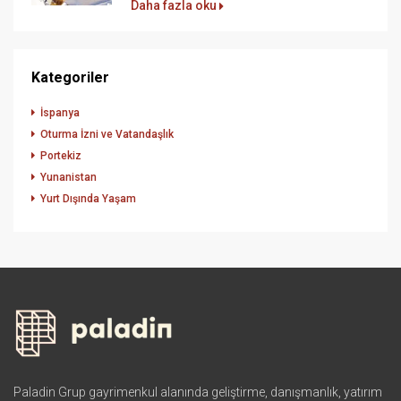
Daha fazla oku
Kategoriler
İspanya
Oturma İzni ve Vatandaşlık
Portekiz
Yunanistan
Yurt Dışında Yaşam
Paladin Grup gayrimenkul alanında geliştirme, danışmanlık, yatırım