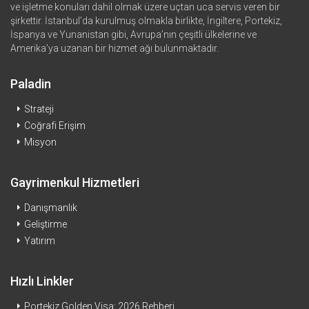
ve işletme konuları dahil olmak üzere uçtan uca servis veren bir
şirkettir. İstanbul’da kurulmuş olmakla birlikte, İngiltere, Portekiz,
İspanya ve Yunanistan gibi, Avrupa’nın çeşitli ülkelerine ve
Amerika’ya uzanan bir hizmet ağı bulunmaktadır.
Paladin
Strateji
Coğrafi Erişim
Misyon
Gayrimenkul Hizmetleri
Danışmanlık
Geliştirme
Yatırım
Hızlı Linkler
Portekiz Golden Visa: 2026 Rehberi