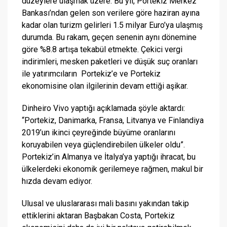
düzeylere ulaşmak üzere. Bu yıl, Portekiz Merkez
Bankası’ndan gelen son verilere göre haziran ayına
kadar olan turizm gelirleri 1.5 milyar Euro’ya ulaşmış
durumda. Bu rakam, geçen senenin aynı dönemine
göre %8.8 artışa tekabül etmekte. Çekici vergi
indirimleri, mesken paketleri ve düşük suç oranları
ile yatırımcıların Portekiz’e ve Portekiz
ekonomisine olan ilgilerinin devam ettiği aşikar.
Dinheiro Vivo yaptığı açıklamada şöyle aktardı:
“Portekiz, Danimarka, Fransa, Litvanya ve Finlandiya
2019’un ikinci çeyreğinde büyüme oranlarını
koruyabilen veya güçlendirebilen ülkeler oldu”.
Portekiz’in Almanya ve İtalya’ya yaptığı ihracat, bu
ülkelerdeki ekonomik gerilemeye rağmen, makul bir
hızda devam ediyor.
Ulusal ve uluslararası mali basını yakından takip
ettiklerini aktaran Başbakan Costa, Portekiz