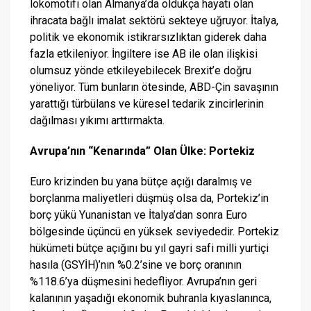
lokomotifi olan Almanya’da oldukça hayati olan
ihracata bağlı imalat sektörü sekteye uğruyor. İtalya,
politik ve ekonomik istikrarsızlıktan giderek daha
fazla etkileniyor. İngiltere ise AB ile olan ilişkisi
olumsuz yönde etkileyebilecek Brexit’e doğru
yöneliyor. Tüm bunların ötesinde, ABD-Çin savaşının
yarattığı türbülans ve küresel tedarik zincirlerinin
dağılması yıkımı arttırmakta.
Avrupa’nın “Kenarında” Olan Ülke: Portekiz
Euro krizinden bu yana bütçe açığı daralmış ve
borçlanma maliyetleri düşmüş olsa da, Portekiz’in
borç yükü Yunanistan ve İtalya’dan sonra Euro
bölgesinde üçüncü en yüksek seviyededir. Portekiz
hükümeti bütçe açığını bu yıl gayri safi milli yurtiçi
hasıla (GSYİH)’nın %0.2’sine ve borç oranının
%118.6’ya düşmesini hedefliyor. Avrupa’nın geri
kalanının yaşadığı ekonomik buhranla kıyaslanınca,